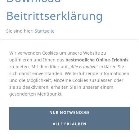
Beitrittserklärung
Sie sind hier:
Startseite
Wir verwenden Cookies um unsere Website zu
optimieren und Ihnen das
bestmögliche Online-Erlebnis
Der Download wird in wenigen Augenblicken automatisch
zu bieten. Mit dem Klick auf
„Alle erlauben“
erklären Sie
gestartet. Sie können ihn auch automatisch starten, indem
sich damit einverstanden. Weiterführende Informationen
Sie
hier
klicken.
und die Möglichkeit, einzelne Cookies zuzulassen oder
sie zu deaktivieren, erhalten Sie in unserer einem
gesonderten Menüpunkt.
Impressum
Datenschutz
Cookie Einstellungen
NUR NOTWENDIGE
ALLE ERLAUBEN